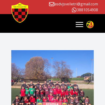
asdvjsvelletri@gmail.com
3881054908