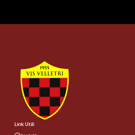
Link Utili