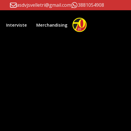
asdvjsvelletri@gmail.com
3881054908
Interviste
Merchandising