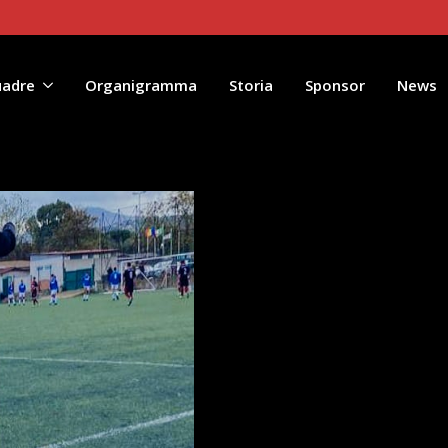
embre 2022
uadre
Organigramma
Storia
Sponsor
News