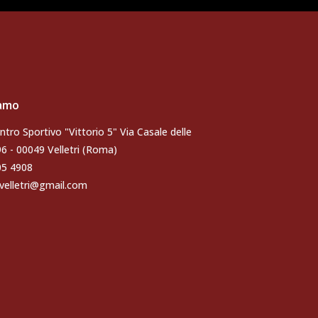
iamo
ntro Sportivo "Vittorio 5" Via Casale delle
96 - 00049 Velletri (Roma)
105 4908
velletri@gmail.com