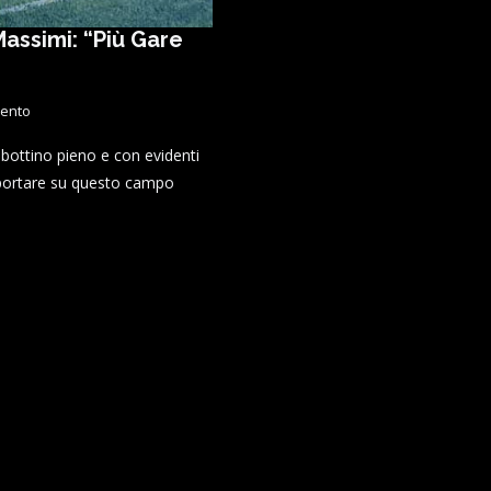
Massimi: “Più Gare
ento
 bottino pieno e con evidenti
o portare su questo campo