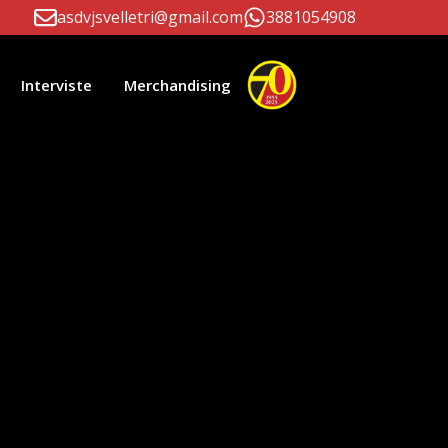
asdvjsvelletri@gmail.com
3881054908
Interviste
Merchandising