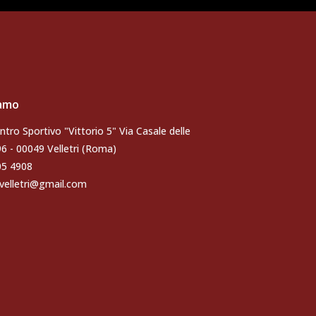
iamo
ntro Sportivo "Vittorio 5" Via Casale delle
96 - 00049 Velletri (Roma)
105 4908
velletri@gmail.com