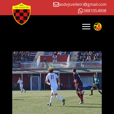
asdvjsvelletri@gmail.com
3881054908