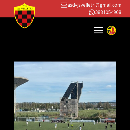
asdvjsvelletri@gmail.com
3881054908