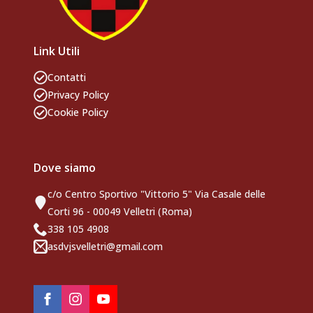
Link Utili
Contatti
Privacy Policy
Cookie Policy
Dove siamo
c/o Centro Sportivo "Vittorio 5" Via Casale delle
Corti 96 - 00049 Velletri (Roma)
338 105 4908
asdvjsvelletri@gmail.com