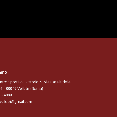
iamo
ntro Sportivo "Vittorio 5" Via Casale delle
96 - 00049 Velletri (Roma)
105 4908
velletri@gmail.com