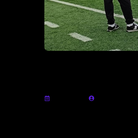
Daniele Calca
importante per
Juniores”
Luglio 4th, 2022
Ufficio stampa
“Il cammino dei ragazzi è stato importante
gruppo. Non siamo partiti come una squa
il girone di andata abbiamo capito di pot
esordito l’allenatore rossonero. “Abbiamo 
stato inospitale per diverse situazioni,