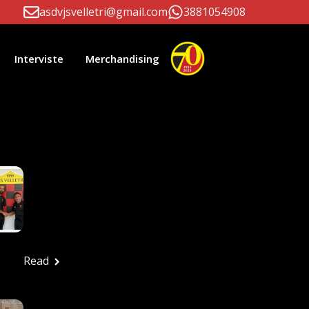
asdvjsvelletri@gmail.com
3881054908
Interviste
Merchandising
li Correlati
Paolo D’Este E
Massimiliano Patrizi
Ancora Alla Guida
Della Prima Squadra
Ufficio stampa
Luglio 24, 2026
Read
FESTA ROSSONERA