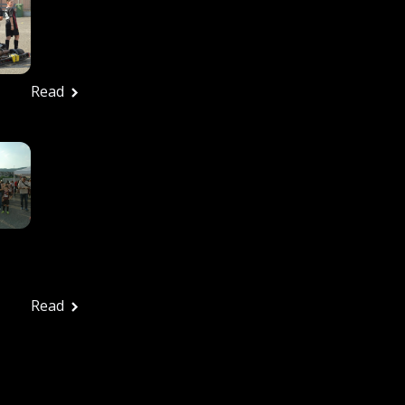
27/6/2026 – Tutte Le
Foto
Ufficio stampa
Giugno 29, 2026
Read
In Tanti Alla Festa
Rossonera Per
Salutare Una
Splendida Stagione: La
Vjs Velletri Guarda Già
Al 2026-2027
Ufficio stampa
Giugno 29, 2026
Read