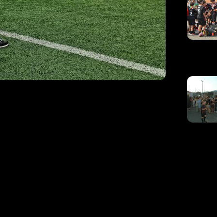
gni: “Cammino
 la nostra
 su tutti gli aspetti: tecnico, mentale, di
dra favorita per le prime posizioni, ma dopo
er lottare per qualcosa di importante”, ha
avuto tante difficoltà: il girone di Latina è
 ma non ci siamo abbattuti e abbiamo lottato