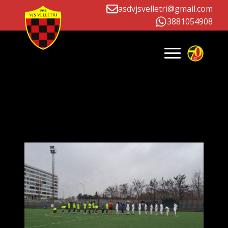
asdvjsvelletri@gmail.com
3881054908