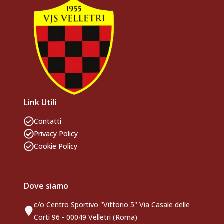
Link Utili
Contatti
Privacy Policy
Cookie Policy
Dove siamo
c/o Centro Sportivo "Vittorio 5" Via Casale delle
Corti 96 - 00049 Velletri (Roma)