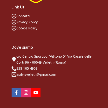
Link Utili
Contatti
Privacy Policy
Cookie Policy
Dove siamo
c/o Centro Sportivo "Vittorio 5" Via Casale delle
Corti 96 - 00049 Velletri (Roma)
338 105 4908
asdvjsvelletri@gmail.com