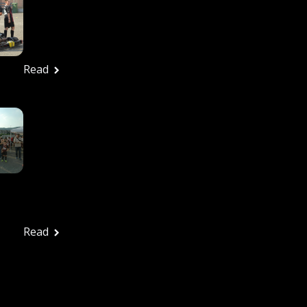
27/6/2026 – Tutte Le
Foto
Ufficio stampa
Giugno 29, 2026
Read
In Tanti Alla Festa
Rossonera Per
Salutare Una
Splendida Stagione: La
Vjs Velletri Guarda Già
Al 2026-2027
Ufficio stampa
Giugno 29, 2026
Read