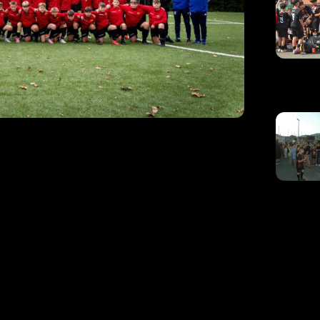
o della Vjs
rciano: emozioni
i giovani
a
 per i ragazzi della Scuola Calcio della Vjs
eciale al Centro Tecnico Federale di