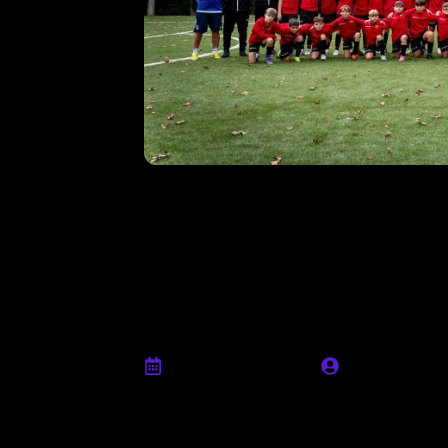
La Scuola Calci
Velletri a Cove
e orgoglio per 
rossoneri
Novembre 3rd, 2025
Ufficio stamp
Splendida esperienza domenica 2 novembre
Velletri, protagonisti di una giornata sp