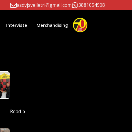
asdvjsvelletri@gmail.com
3881054908
Interviste
Merchandising
li Correlati
Paolo D’Este E
Massimiliano Patrizi
Ancora Alla Guida
Della Prima Squadra
Ufficio stampa
Luglio 24, 2026
Read
FESTA ROSSONERA