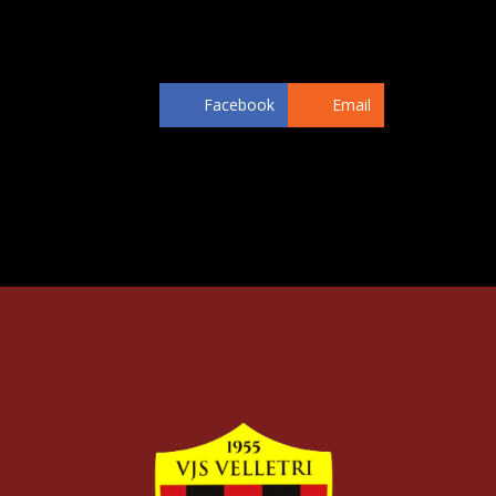
firma che lo lega al club del Presidente 
Il giocatore è a disposizione di mister D
Facebook
Email