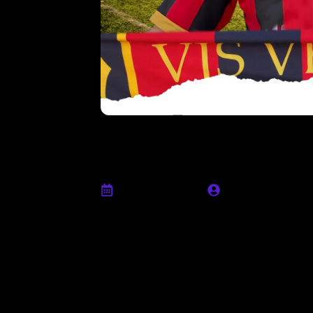
Lorenzo Di Mai
con la Vjs Velle
Luglio 28th, 2024
Ufficio stampa
La Vjs Velletri comunica di aver raggiunt
Centrocampista, classe 2004, resta in ro
“
Vogliamo combattere per i playoff, sono sic
disposizione a noi giocatori un ottimo staff 
sono l’arma in più e sono il cuore della nost