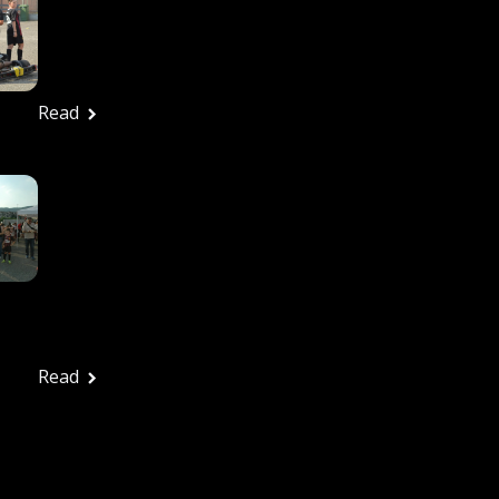
27/6/2026 – Tutte Le
Foto
Ufficio stampa
Giugno 29, 2026
Read
In Tanti Alla Festa
Rossonera Per
Salutare Una
Splendida Stagione: La
Vjs Velletri Guarda Già
Al 2026-2027
Ufficio stampa
Giugno 29, 2026
Read