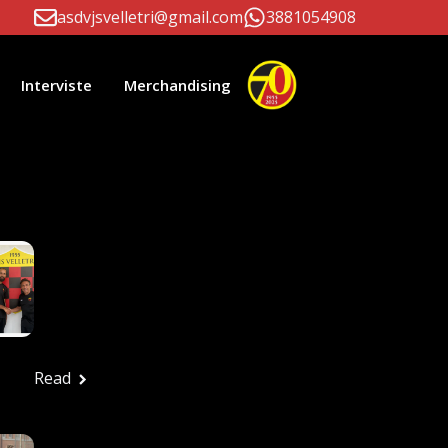
asdvjsvelletri@gmail.com
3881054908
Interviste
Merchandising
li Correlati
Paolo D’Este E
Massimiliano Patrizi
Ancora Alla Guida
Della Prima Squadra
Ufficio stampa
Luglio 24, 2026
Read
FESTA ROSSONERA