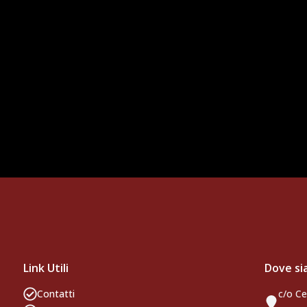
Di Crescenzo fino a giugno 2025.
amiano Valenti per il ritiro pre-campionato.
Link Utili
Dove s
Contatti
c/o Ce