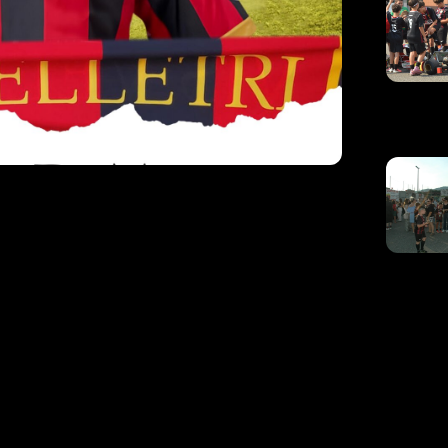
o ha rinnovato
tri
o l’accordo con
Lorenzo Di Maio
.
ssonero dopo la scorsa stagione.
uro che il Presidente sia riuscito a mettere a
e un ambiente piacevole. Faremo felici i tifosi che
ra Vjs
“, ha detto Di Maio al momento della