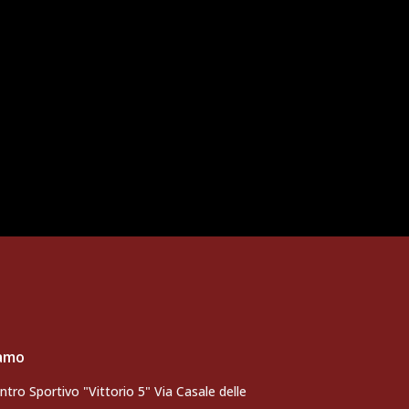
iamo
ntro Sportivo "Vittorio 5" Via Casale delle