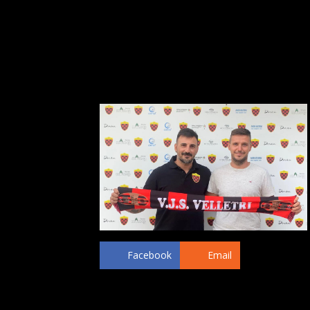
S. Lorenzo, Vis Artena, Racing Club, Atlet
di nuovo Atletico Lariano. Un calciatore 
superiori e legato alla piazza veliterna.
Il calciatore è a disposizione dello staff 
aggregato al gruppo per la preparazion
Facebook
Email