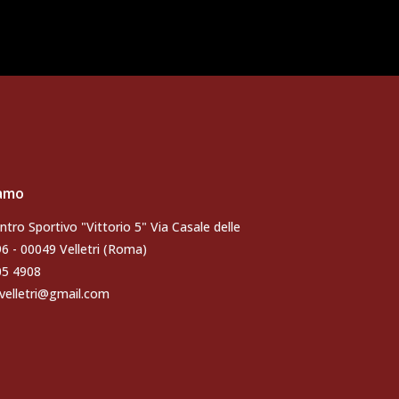
iamo
ntro Sportivo "Vittorio 5" Via Casale delle
96 - 00049 Velletri (Roma)
105 4908
velletri@gmail.com