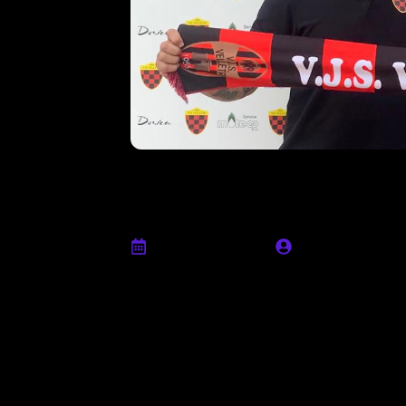
Luca Quattrocc
calciatore della
Agosto 13th, 2022
Ufficio stampa
La Vjs Velletri comunica di aver raggiunto
difensore, classe 1995, si è legato al cl
dall’Atletico Lariano.
In carriera il ritrovato giocatore della Vjs
rossonero, prima di passare all’Atletico R