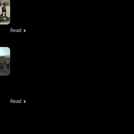
27/6/2026 – Tutte Le
Foto
Ufficio stampa
Giugno 29, 2026
Read
In Tanti Alla Festa
Rossonera Per
Salutare Una
Splendida Stagione: La
Vjs Velletri Guarda Già
Al 2026-2027
Ufficio stampa
Giugno 29, 2026
Read