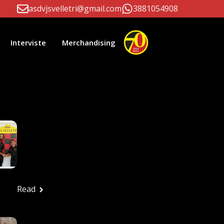
asdvjsvelletri@gmail.com
3881054908
Interviste
Merchandising
li Correlati
Paolo D’Este E
Massimiliano Patrizi
Ancora Alla Guida
Della Prima Squadra
Ufficio stampa
Luglio 24, 2026
Read
FESTA ROSSONERA