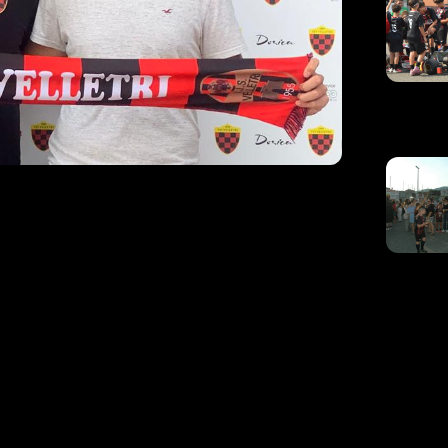
hi è un nuovo
 Vjs Velletri
 l’intesa con il calciatore
Luca Quattrocchi
. Il
ub rossonero per la stagione 2022-2023 e arriva
 Velletri ha militato nelle giovanili del club
oma, quindi a Spes Artiglio, Cinecittà Bettini,