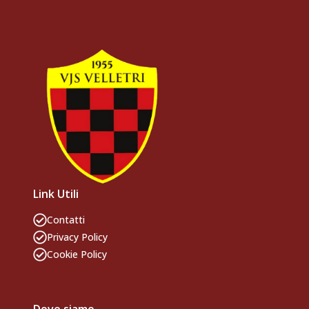
Link Utili
Contatti
Privacy Policy
Cookie Policy