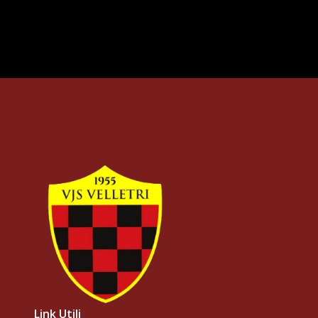
Link Utili