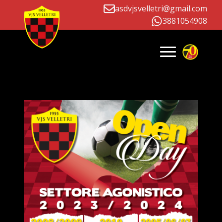
asdvjsvelletri@gmail.com
3881054908