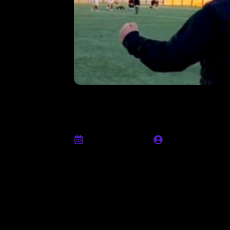
Post match, De
chiare sin dall’i
Marzo 18th, 2024
Ufficio stampa
“Usciamo da questa giornata di campiona
importante ottenuta contro una squadra c
in trasferte poi così impegnative per log
e orgoglio al nostro lavorare in silenzio
stavolta ci ha permesso di allenarci non
miglioramento del condizionale e della p