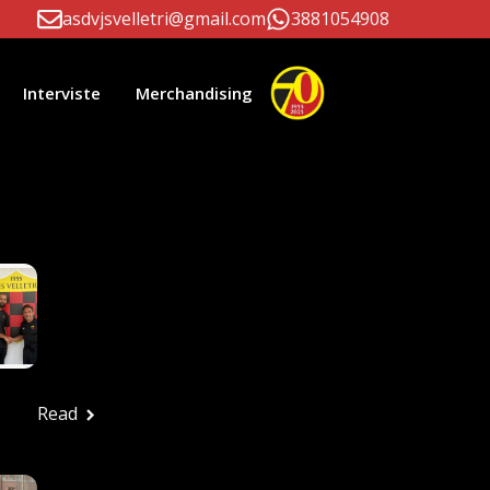
asdvjsvelletri@gmail.com
3881054908
Interviste
Merchandising
li Correlati
Paolo D’Este E
Massimiliano Patrizi
Ancora Alla Guida
Della Prima Squadra
Ufficio stampa
Luglio 24, 2026
Read
FESTA ROSSONERA