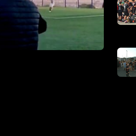
 Massimi: “Idee
nizio”
to con in tasca una vittoria molto
he ambisce ai nostri stessi obiettivi. Vincere
istica e punti in palio pesanti rende omaggio
 quasi sottotraccia. Sicuramente la sosta
 per l’immediato ma guardando al
roposta cerchiando gli errori di troppo per