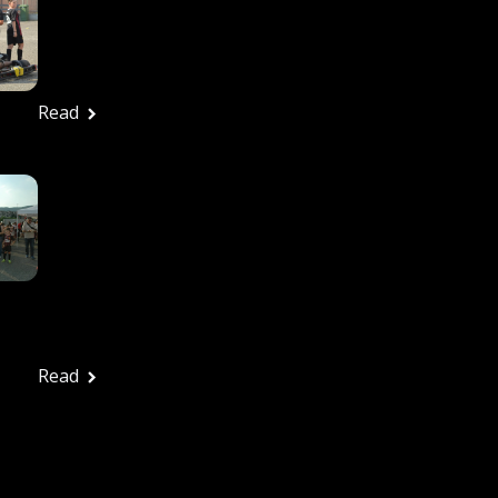
27/6/2026 – Tutte Le
Foto
Ufficio stampa
Giugno 29, 2026
Read
In Tanti Alla Festa
Rossonera Per
Salutare Una
Splendida Stagione: La
Vjs Velletri Guarda Già
Al 2026-2027
Ufficio stampa
Giugno 29, 2026
Read