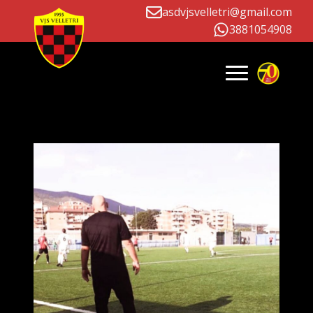
asdvjsvelletri@gmail.com
3881054908