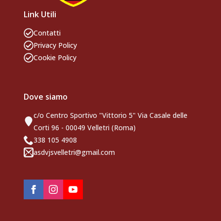
Link Utili
Contatti
Privacy Policy
Cookie Policy
Dove siamo
c/o Centro Sportivo "Vittorio 5" Via Casale delle
Corti 96 - 00049 Velletri (Roma)
338 105 4908
asdvjsvelletri@gmail.com