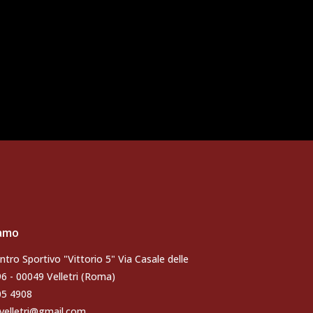
iamo
ntro Sportivo "Vittorio 5" Via Casale delle
96 - 00049 Velletri (Roma)
105 4908
velletri@gmail.com