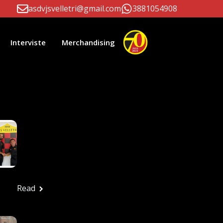
asdvjsvelletri@gmail.com
3881054908
Interviste
Merchandising
li Correlati
Paolo D’Este E
Massimiliano Patrizi
Ancora Alla Guida
Della Prima Squadra
Ufficio stampa
Luglio 24, 2026
Read
FESTA ROSSONERA