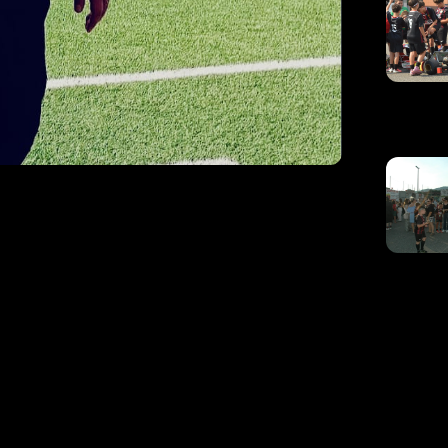
 Massimi:
empi delle
anti”
 posta in palio centrando una vittoria molto
bottino in classifica e umore che spesso è il
mo vivendo nuovamente un periodo in cui
llando su più zone possesso e mantenimento,