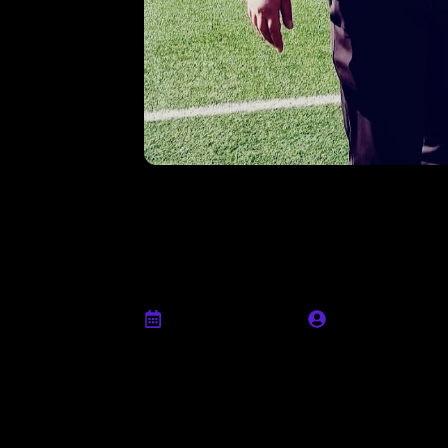
Post match, De
“Migliorare i t
giocate import
Febbraio 4th, 2024
Ufficio stampa
“Usciamo da questa domenica con l’intera
importante che ci permette di alimentare 
miglior alleato da avere di fianco. Stia
riusciamo a determinare la gara contro