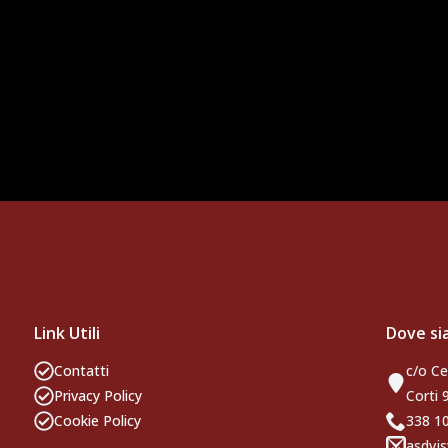
Link Utili
Dove s
Contatti
c/o Ce
Privacy Policy
Corti 
Cookie Policy
338 
asdvjs