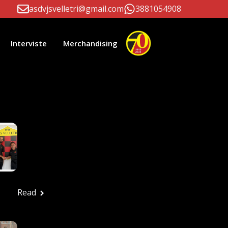
asdvjsvelletri@gmail.com
3881054908
Interviste
Merchandising
li Correlati
Paolo D’Este E
Massimiliano Patrizi
Ancora Alla Guida
Della Prima Squadra
Ufficio stampa
Luglio 24, 2026
Read
FESTA ROSSONERA