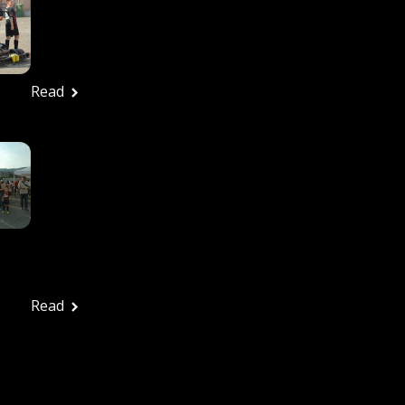
27/6/2026 – Tutte Le
Foto
Ufficio stampa
Giugno 29, 2026
Read
In Tanti Alla Festa
Rossonera Per
Salutare Una
Splendida Stagione: La
Vjs Velletri Guarda Già
Al 2026-2027
Ufficio stampa
Giugno 29, 2026
Read