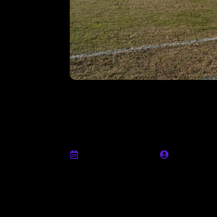
Post match, Val
squadra è viva 
unito”
Novembre 19th, 2024
Ufficio stam
“
Partiamo dal presupposto che i ragazzi han
volevamo e che abbiamo cercato fino alla fine
momento. Veniamo da sei partite in venti g
costretti a chiedere dei sacrifici che alla l