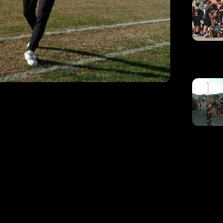
enti: “La
e il gruppo è
pa
no dato il massimo, non è stato il risultato che
 pur sapendo i limiti e le difficoltà del
iorni, non abbiamo la rosa al completo e siamo
unga si pagano. Però è stata una gara ben giocata,