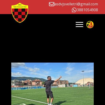
asdvjsvelletri@gmail.com
3881054908