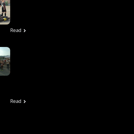
27/6/2026 – Tutte Le
Foto
Ufficio stampa
Giugno 29, 2026
Read
In Tanti Alla Festa
Rossonera Per
Salutare Una
Splendida Stagione: La
Vjs Velletri Guarda Già
Al 2026-2027
Ufficio stampa
Giugno 29, 2026
Read