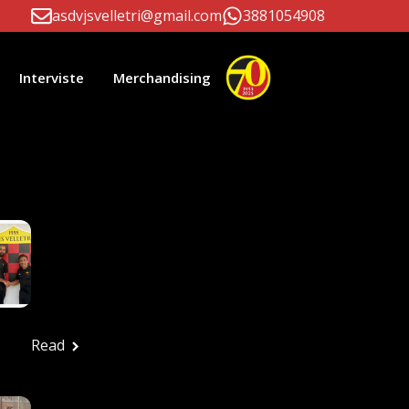
asdvjsvelletri@gmail.com
3881054908
Interviste
Merchandising
li Correlati
Paolo D’Este E
Massimiliano Patrizi
Ancora Alla Guida
Della Prima Squadra
Ufficio stampa
Luglio 24, 2026
Read
FESTA ROSSONERA