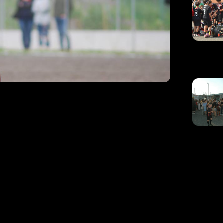
erico Passaretta:
gioco sulle
a
Vjs Velletri, in programma domenica al
 attaccante della compagine rossonera – ha
n uno sguardo alla prossima gara.