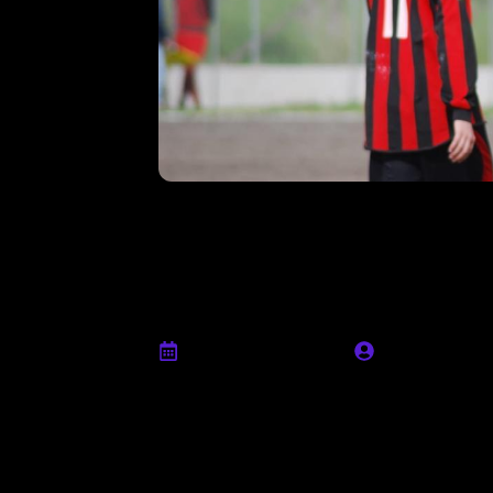
Pre-match, Fed
“Improntare il 
nostre qualità”
Dicembre 16th, 2022
Ufficio stamp
In vista del match tra Casal Bernocchi e 
“Giovanni Scavo”,
Federico Passaretta
–
analizzato il momento della squadra, co