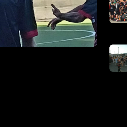
ippo Pansera:
 possibile”
a
tro Giano, in programma domenica alle ore 15
taccante della compagine rossonera – ha
n uno sguardo alla prossima gara.
rtiti cosi cosi, finendo in svantaggio. Dopo il
tto bene per arrivare a creare tre volte