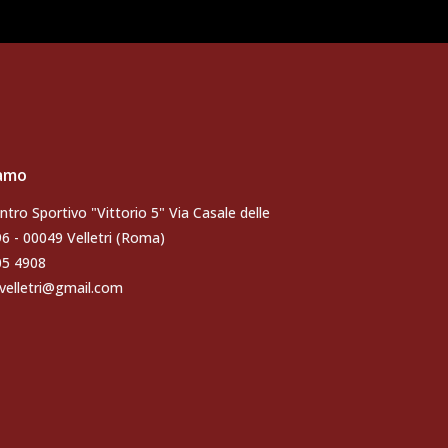
iamo
ntro Sportivo "Vittorio 5" Via Casale delle
96 - 00049 Velletri (Roma)
105 4908
velletri@gmail.com