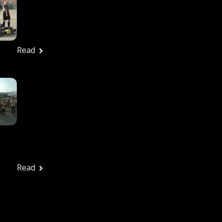
27/6/2026 – Tutte Le
Foto
Ufficio stampa
Giugno 29, 2026
Read
In Tanti Alla Festa
Rossonera Per
Salutare Una
Splendida Stagione: La
Vjs Velletri Guarda Già
Al 2026-2027
Ufficio stampa
Giugno 29, 2026
Read