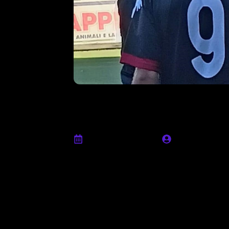
Pre-match, Fil
“Fare più punti
Febbraio 24th, 2023
Ufficio stamp
In vista del match tra Vjs Velletri e Cen
al “Giovanni Scavo”,
Filippo Pansera
– at
analizzato il momento della squadra, co
Sul 3-2 al Testaccio
: “Domenica siamo pa
goal abbiamo subito reagito e abbiamo fa