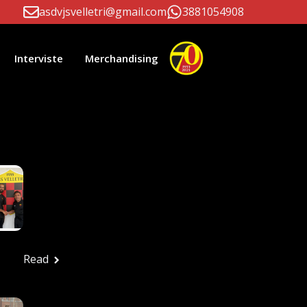
asdvjsvelletri@gmail.com
3881054908
Interviste
Merchandising
li Correlati
Paolo D’Este E
Massimiliano Patrizi
Ancora Alla Guida
Della Prima Squadra
Ufficio stampa
Luglio 24, 2026
Read
FESTA ROSSONERA