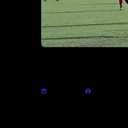
Pre-match, Luc
“Tutti dobbiam
in più”
Marzo 10th, 2023
Ufficio stampa
In vista del match tra Vjs Velletri e Cit
15 allo “Scavo”
Luca Quattrocchi
– dife
analizzato il momento della squadra, co