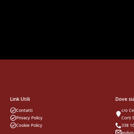
Link Utili
Dove s
Contatti
c/o Ce
Privacy Policy
Corti 
Cookie Policy
338 
asdvjs