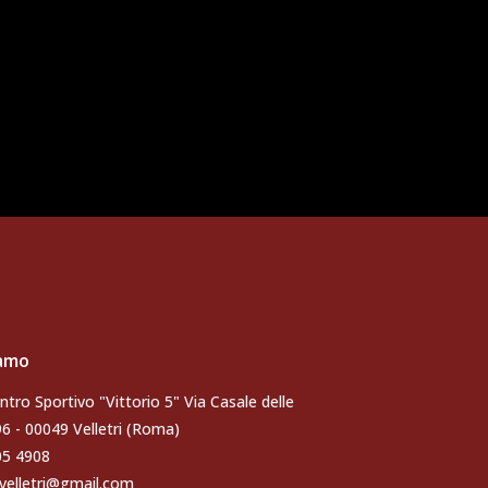
iamo
ntro Sportivo "Vittorio 5" Via Casale delle
96 - 00049 Velletri (Roma)
105 4908
velletri@gmail.com