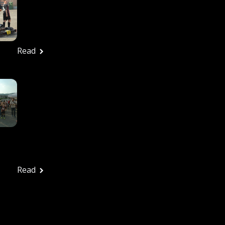
27/6/2026 – Tutte Le
Foto
Ufficio stampa
Giugno 29, 2026
Read
In Tanti Alla Festa
Rossonera Per
Salutare Una
Splendida Stagione: La
Vjs Velletri Guarda Già
Al 2026-2027
Ufficio stampa
Giugno 29, 2026
Read