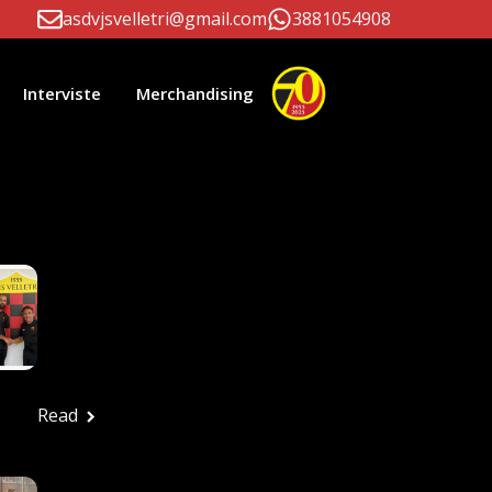
asdvjsvelletri@gmail.com
3881054908
Interviste
Merchandising
li Correlati
Paolo D’Este E
Massimiliano Patrizi
Ancora Alla Guida
Della Prima Squadra
Ufficio stampa
Luglio 24, 2026
Read
FESTA ROSSONERA