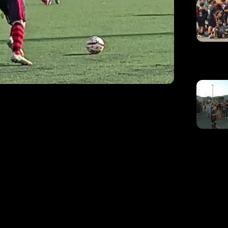
a Quattrocchi:
o dare qualcosa
tà di Pomezia, in programma domenica alle ore
nsore della compagine rossonera – ha
n uno sguardo alla prossima gara.