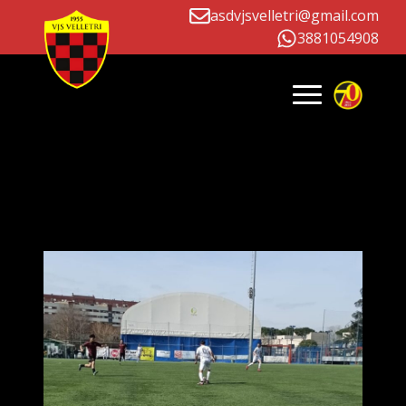
asdvjsvelletri@gmail.com
3881054908