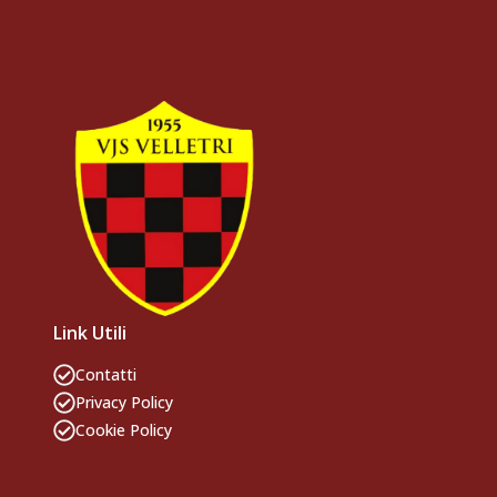
Link Utili
Contatti
Privacy Policy
Cookie Policy