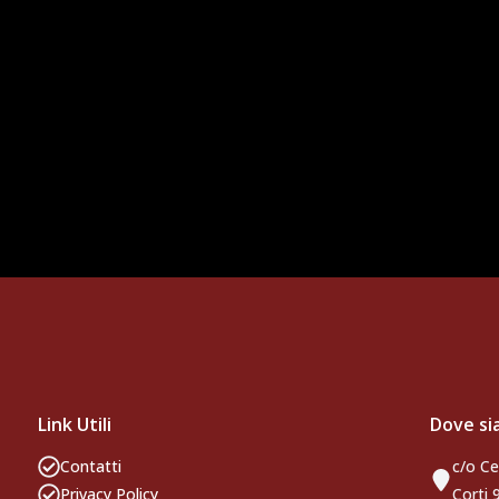
llo e Atletico Lariano. Entrambi sono già a
occa al lupo per la nuova esperienza con la Vjs
Link Utili
Dove s
Contatti
c/o Ce
Privacy Policy
Corti 