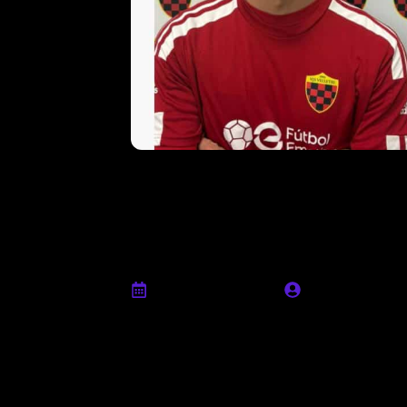
Simone De Luca
Ferraro sono du
della Vjs Vellet
Gennaio 10th, 2026
Ufficio stampa
La Vjs Velletri comunica di aver raggiunt
Riccardo Del Ferraro. Il primo, classe 20
Latina dove ha militato nelle ultime stagi
Pomezia e Pro Cisterna. Il secondo, cent