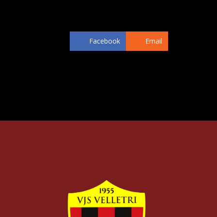
dopo aver militato in Real/SPQV, Giuliane
disposizione di mister Paolo D’Este. In b
Facebook
Email