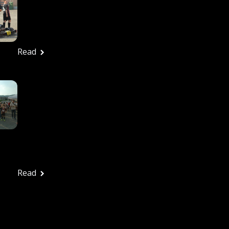
27/6/2026 – Tutte Le
Foto
Ufficio stampa
Giugno 29, 2026
Read
In Tanti Alla Festa
Rossonera Per
Salutare Una
Splendida Stagione: La
Vjs Velletri Guarda Già
Al 2026-2027
Ufficio stampa
Giugno 29, 2026
Read