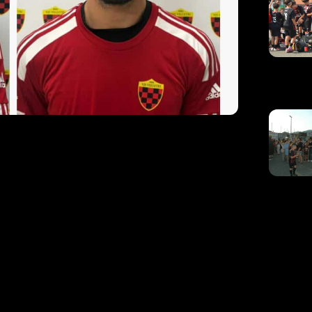
 e Riccardo Del
e calciatori
ri
o l’accordo con i calciatori Simone De Luca e
02, è un centrocampista e proviene dall’Atletico
oni. In precedenza ha vestito le maglie di
rocampista classe 1996, ritorna in rossonero