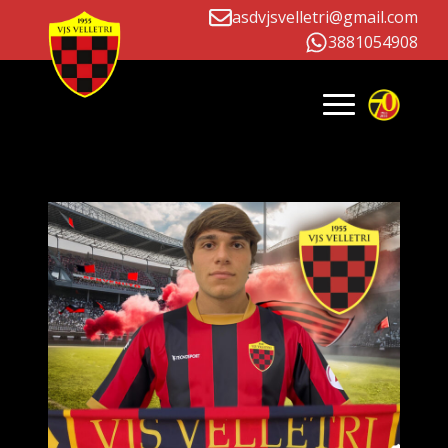
asdvjsvelletri@gmail.com
3881054908