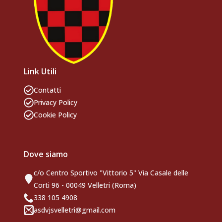
Link Utili
Contatti
Privacy Policy
Cookie Policy
Dove siamo
c/o Centro Sportivo "Vittorio 5" Via Casale delle
Corti 96 - 00049 Velletri (Roma)
338 105 4908
asdvjsvelletri@gmail.com