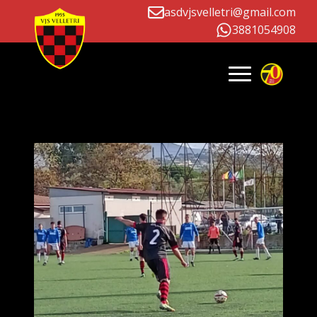
asdvjsvelletri@gmail.com
3881054908