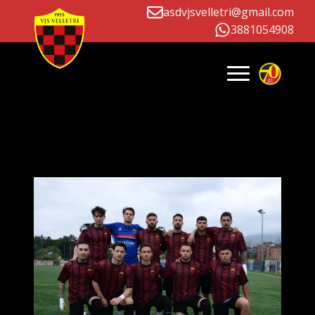
asdvjsvelletri@gmail.com
3881054908