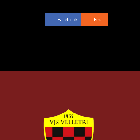
Ilardi, De Celis
Facebook
Email