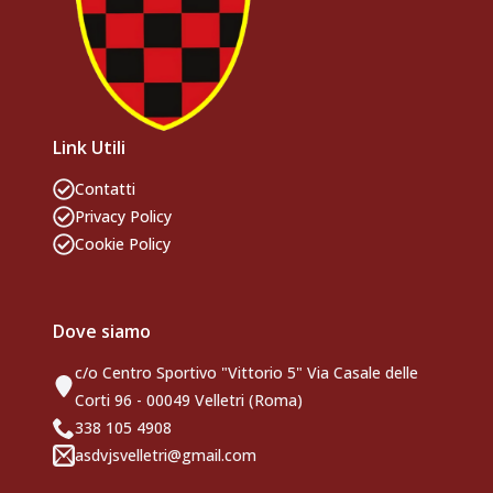
Link Utili
Contatti
Privacy Policy
Cookie Policy
Dove siamo
c/o Centro Sportivo "Vittorio 5" Via Casale delle
Corti 96 - 00049 Velletri (Roma)
338 105 4908
asdvjsvelletri@gmail.com